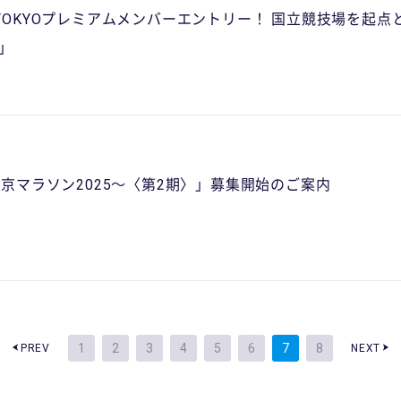
ONE TOKYOプレミアムメンバーエントリー！ 国立競技場を起点
」
To 東京マラソン2025〜〈第2期〉」募集開始のご案内
1
2
3
4
5
6
7
8
PREV
NEXT