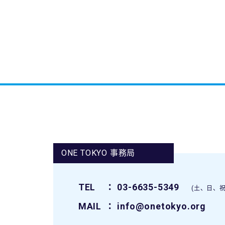
ONE TOKYO 事務局
TEL
： 03-6635-5349
(土、日、祝
MAIL
： info@onetokyo.org