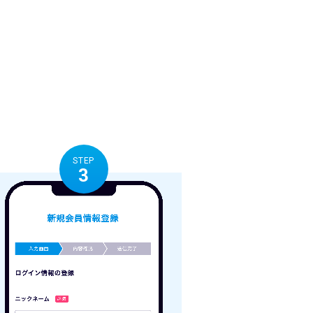
STEP
3