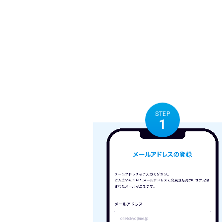
STEP
1